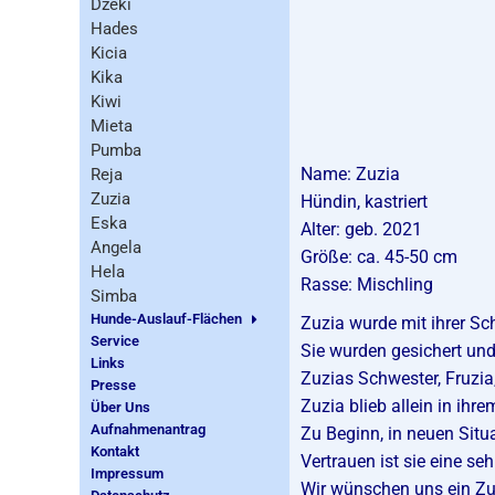
Dzeki
Hades
Kicia
Kika
Kiwi
Mieta
Pumba
Name: Zuzia
Reja
Zuzia
Hündin, kastriert
Eska
Alter: geb. 2021
Angela
Größe: ca. 45-50 cm
Hela
Rasse: Mischling
Simba
Hunde-Auslauf-Flächen
Zuzia wurde mit ihrer S
Service
Sie wurden gesichert un
Links
Zuzias Schwester, Fruzia
Presse
Zuzia blieb allein in ihr
Über Uns
Aufnahmenantrag
Zu Beginn, in neuen Situ
Kontakt
Vertrauen ist sie eine se
Impressum
Wir wünschen uns ein Zuh