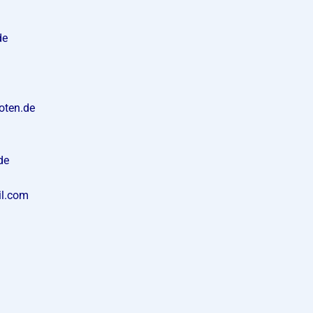
de
oten.de
de
l.com